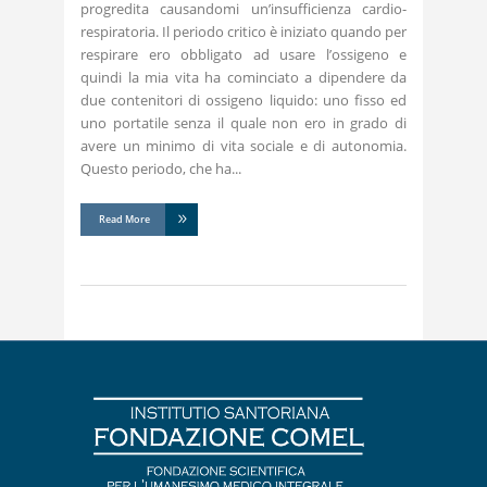
progredita causandomi un’insufficienza cardio-
respiratoria. Il periodo critico è iniziato quando per
respirare ero obbligato ad usare l’ossigeno e
quindi la mia vita ha cominciato a dipendere da
due contenitori di ossigeno liquido: uno fisso ed
uno portatile senza il quale non ero in grado di
avere un minimo di vita sociale e di autonomia.
Questo periodo, che ha
Read More