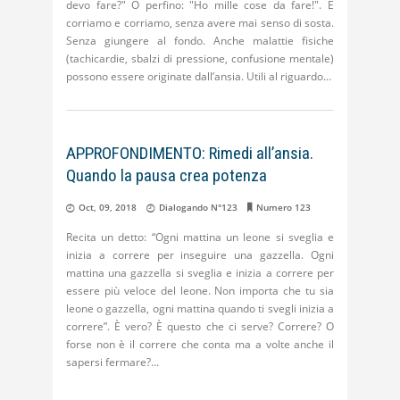
devo fare?" O perfino: "Ho mille cose da fare!". E
corriamo e corriamo, senza avere mai senso di sosta.
Senza giungere al fondo. Anche malattie fisiche
(tachicardie, sbalzi di pressione, confusione mentale)
possono essere originate dall’ansia. Utili al riguardo
APPROFONDIMENTO: Rimedi all’ansia.
Quando la pausa crea potenza
Oct, 09, 2018
Dialogando N°123
Numero 123
Recita un detto: “Ogni mattina un leone si sveglia e
inizia a correre per inseguire una gazzella. Ogni
mattina una gazzella si sveglia e inizia a correre per
essere più veloce del leone. Non importa che tu sia
leone o gazzella, ogni mattina quando ti svegli inizia a
correre”. È vero? È questo che ci serve? Correre? O
forse non è il correre che conta ma a volte anche il
sapersi fermare?