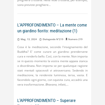
preghiera cristiana. Nella fede cristiana, per esempio,
sono previste preghiere
L’APPROFONDIMENTO – La mente come
un giardino fiorito: meditazione (1)
Mag, 13, 2024
Dialogando N°219
Numero 219
Cosa è la meditazione, secondo l'insegnamento del
Buddha? E' come curare un giardino: prendersene
cura e renderlo bello. Così, con la mente. Non importa
se in questo momento la vostra mente appaia stanca
o disordinata. Non importa se per qualunque ragione
stati mentali spiacevoli vi attraversano. Sedendo in
meditazione, la renderete luminosa, tersa, vasta. E
facendolo ogni giorno, con squisita cura, accadrà una
vera trasformazione.
Bhavana,
infatti,
L’APPROFONDIMENTO – Superare