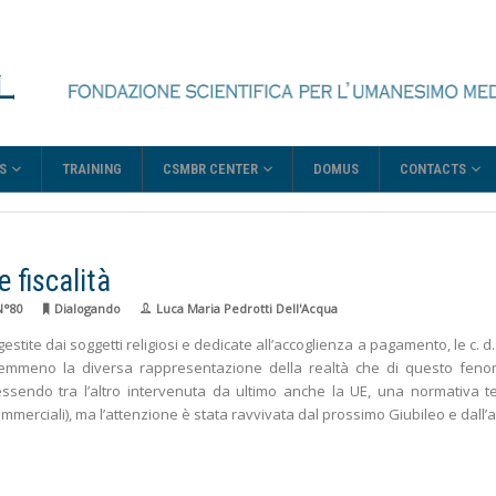
S
CSMBR CENTER
CONTACTS
TRAINING
DOMUS
 fiscalità
N°80
Dialogando
Luca Maria Pedrotti Dell'Acqua
gestite dai soggetti religiosi e dedicate all’accoglienza a pagamento, le c. d
mmeno la diversa rappresentazione della realtà che di questo fen
 essendo tra l’altro intervenuta da ultimo anche la UE, una normativa t
commerciali), ma l’attenzione è stata ravvivata dal prossimo Giubileo e dall’