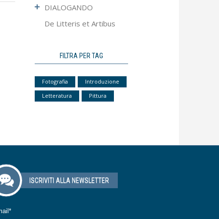
DIALOGANDO
De Litteris et Artibus
Ultimo Numero
Articoli più letti
Apocrifa
FILTRA PER TAG
Approfondimento
Fotografia
Introduzione
Contributi
Letteratura
Pittura
Dal Mondo Sanitario
Editoriale
Interviste
Pillole
ISCRIVITI ALLA NEWSLETTER