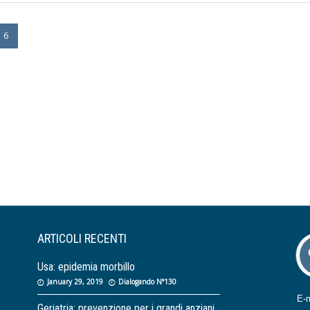
6
ARTICOLI RECENTI
Usa: epidemia morbillo
January 29, 2019
Dialogando N°130
Geriatria: prevenzione per i grandi anziani