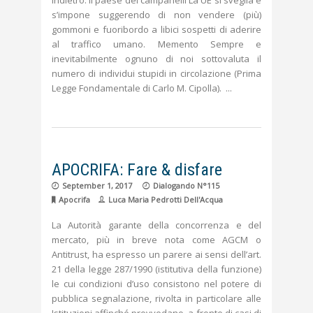
indietro. Il paese dei campanelli La UE si sveglia e
s’impone suggerendo di non vendere (più)
gommoni e fuoribordo a libici sospetti di aderire
al traffico umano. Memento Sempre e
inevitabilmente ognuno di noi sottovaluta il
numero di individui stupidi in circolazione (Prima
Legge Fondamentale di Carlo M. Cipolla).
APOCRIFA: Fare & disfare
September 1, 2017
Dialogando N°115
Apocrifa
Luca Maria Pedrotti Dell'Acqua
La Autorità garante della concorrenza e del
mercato, più in breve nota come AGCM o
Antitrust, ha espresso un parere ai sensi dell’art.
21 della legge 287/1990 (istitutiva della funzione)
le cui condizioni d’uso consistono nel potere di
pubblica segnalazione, rivolta in particolare alle