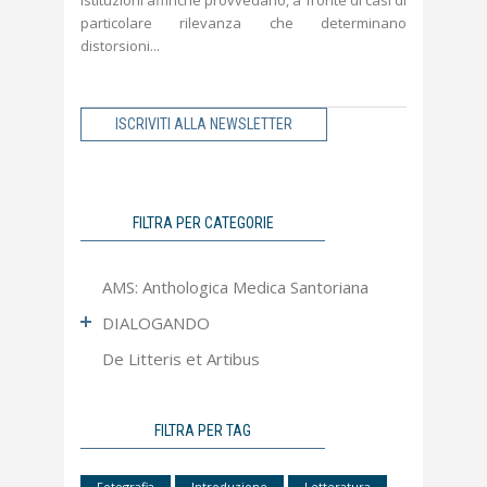
Istituzioni affinché provvedano, a fronte di casi di
particolare rilevanza che determinano
distorsioni
ISCRIVITI ALLA NEWSLETTER
FILTRA PER CATEGORIE
AMS: Anthologica Medica Santoriana
DIALOGANDO
De Litteris et Artibus
Ultimo Numero
Articoli più letti
Apocrifa
FILTRA PER TAG
Approfondimento
Fotografia
Introduzione
Letteratura