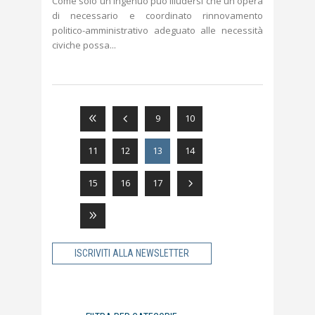
Come solo un ingenuo può illudersi che un'opera
di necessario e coordinato rinnovamento
politico-amministrativo adeguato alle necessità
civiche possa
9
10
11
12
13
14
15
16
17
ISCRIVITI ALLA NEWSLETTER