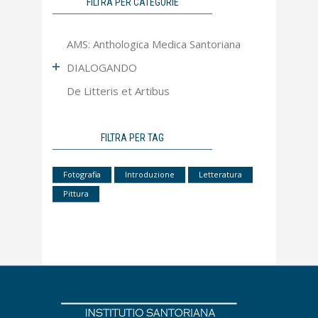
FILTRA PER CATEGORIE
AMS: Anthologica Medica Santoriana
DIALOGANDO
De Litteris et Artibus
Ultimo Numero
Articoli più letti
Apocrifa
FILTRA PER TAG
Approfondimento
Fotografia
Introduzione
Letteratura
Contributi
Pittura
Dal Mondo Sanitario
Editoriale
Interviste
Pillole