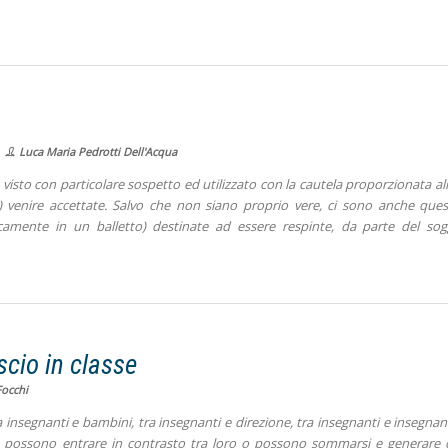
Luca Maria Pedrotti Dell'Acqua
 visto con particolare sospetto ed utilizzato con la cautela proporzionata al
 venire accettate. Salvo che non siano proprio vere, ci sono anche quest
icamente in un balletto) destinate ad essere respinte, da parte del sog
io in classe
occhi
insegnanti e bambini, tra insegnanti e direzione, tra insegnanti e insegnant
orze possono entrare in contrasto tra loro o possono sommarsi e generare c