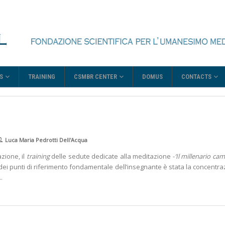
S
CSMBR CENTER
CONTACTS
TRAINING
DOMUS
Luca Maria Pedrotti Dell'Acqua
zione, il
training
delle sedute
dedicate alla meditazione -
‘Il millenario c
 dei punti di riferimento fondamentale dell’insegnante è stata la concentr