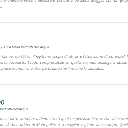
ammino orientale verso il benessere’ condotto da Elena Greggia. Con un gru
Luca Maria Pedrotti Dell'Acqua
 hanno, fra l’altro, il legittimo scopo di attrarre l’attenzione di potenziali l
verso l’acquisto. Scopo comprensibile, in qualche modo analogo a quello 
prese economiche. Ora, però, dato che il vizio ha la capacità
bo
Pedrotti Dell'Acqua
o, ha fatto sorridere a denti stretti qualche pensoso lettore che vi ha scor
alido da ben prima di Mani pulite e, a maggior ragione, anche dopo. Quel