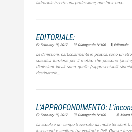
ladrocinio è certo una professione, non forse una
EDITORIALE:
February 15, 2017
Dialogando N°106
Editoriale
Le dimissioni, particolarmente in politica, sono un atto
specifica funzione per il motivo che possono (anche)
dimissioni
ideali
sono quelle (rappresentabili sintet
destinatario
L’APPROFONDIMENTO: L’inconsc
February 15, 2017
Dialogando N°106
Marco F
La scuola è un campo traversato da molte tensioni: tra 
insegnanti e genitori, tra genitori e figli. Queste f