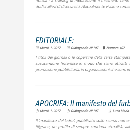
notizia - il Training di meditazione ‘Il millenario c
dodici allievi di diversa età.
Abitualmente viviamo come
EDITORIALE:
March 1, 2017
Dialogando N°107
Numero 107
I titoli dei giornali o le copertine della carta stampata
suscitandone l’interesse in modo che siano attratti 
promozione pubblicitaria, in organizzazioni che sono im
APOCRIFA: Il manifesto del fur
March 1, 2017
Dialogando N°107
Luca Maria 
Il ‘manifesto del ladro’, pubblicato sullo scorso numer
filigrana, un profilo di sempre continua attualità, v