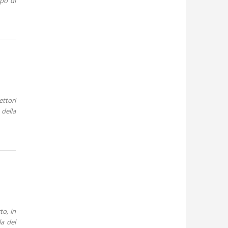
ppo di
ettori
della
to, in
la del