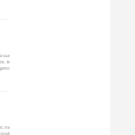
la sua
e, le
getto
i, tra
ircoli