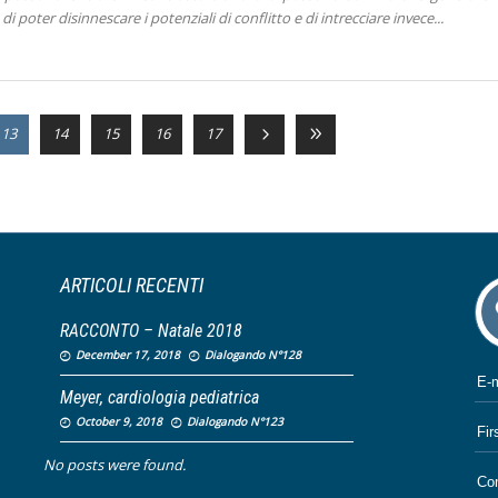
di poter disinnescare i potenziali di conflitto e di intrecciare invece
13
14
15
16
17
ARTICOLI RECENTI
RACCONTO – Natale 2018
December 17, 2018
Dialogando N°128
Meyer, cardiologia pediatrica
October 9, 2018
Dialogando N°123
No posts were found.