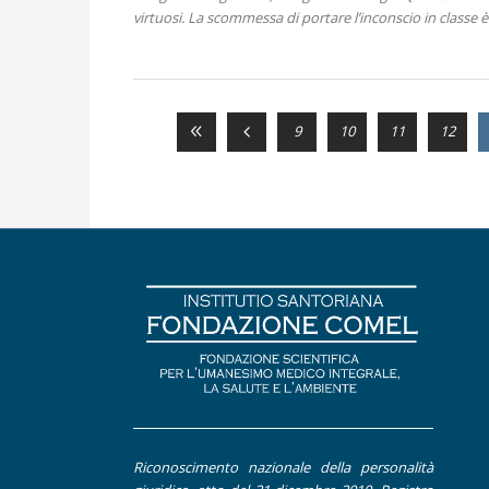
virtuosi. La scommessa di portare l’inconscio in classe è 
9
10
11
12
Riconoscimento nazionale della personalità