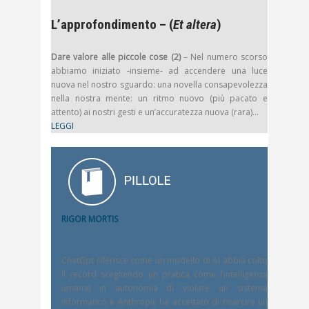
L’approfondimento – (
Et altera
)
Dare valore alle piccole cose (2)
– Nel numero scorso
abbiamo iniziato -insieme- ad accendere una luce
nuova nel nostro sguardo: una novella consapevolezza
nella nostra mente: un ritmo nuovo (più pacato e
attento) ai nostri gesti e un’accuratezza nuova (rara)…
LEGGI
RIGOR MORTIS
ChatGpt riferisce come un modello di AI abbia colto
il record scegliendo (in pratica come l’intelligenza
umana) in autonomia di violare un sistema
informatico e Anthropic ha accettato di risarcire un