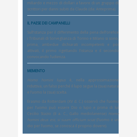
miliardo e mezzo di dollari a favore di un gruppo di
scrittori per danni subiti da Claude (da: Anteprima).
IL PAESE DEI CAMPANELLI
Sull’istanza per il differimento della pena dell’orefice
i Tribunali di Sorveglianza di Torino e Milano si sono,
prima, ambedue dichiarati incompetenti e poi
attivati, il primo rigettando l’istanza e il secondo
convocando l’udienza.
MEMENTO
Homo homini lupus
è, nella approssimazione
riduttiva, un falso perché il lupo segue la (sua) natura
e l’uomo la (sua) scelta.
Erasmo da Rotterdam (XV d. C.) osservò che l’uomo
per l’uomo può essere Dio o lupo e prima di lui
Cecilio Stazio (II a. C., Gallo mediolanense)
Homo
homini deus est, si suum officium sciat
(l’uomo è un
dio per l’uomo, se conosca il proprio dovere).