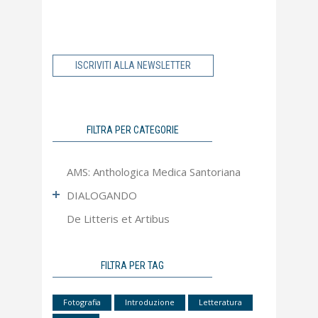
ISCRIVITI ALLA NEWSLETTER
FILTRA PER CATEGORIE
AMS: Anthologica Medica Santoriana
DIALOGANDO
De Litteris et Artibus
Ultimo Numero
Articoli più letti
Apocrifa
FILTRA PER TAG
Approfondimento
Fotografia
Introduzione
Letteratura
Contributi