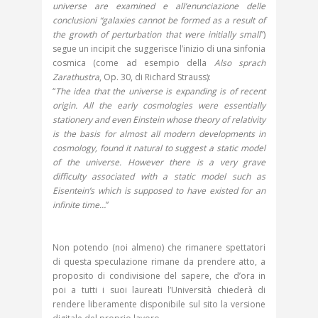
universe are examined e all’enunciazione delle
conclusioni “galaxies cannot be formed as a result of
the growth of perturbation that were initially small
”)
segue un incipit che suggerisce l’inizio di una sinfonia
cosmica (come ad esempio della
Also sprach
Zarathustra
, Op. 30, di Richard Strauss):
“
The idea that the universe is expanding is of recent
origin. All the early cosmologies were essentially
stationery and even Einstein whose theory of relativity
is the basis for almost all modern developments in
cosmology, found it natural to suggest a static model
of the universe. However there is a very grave
difficulty associated with a static model such as
Eisentein’s which is supposed to have existed for an
infinite time…
”
Non potendo (noi almeno) che rimanere spettatori
di questa speculazione rimane da prendere atto, a
proposito di condivisione del sapere, che d’ora in
poi a tutti i suoi laureati l’Università chiederà di
rendere liberamente disponibile sul sito la versione