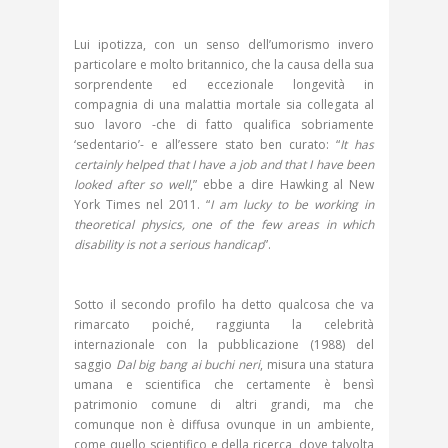
Lui ipotizza, con un senso dell’umorismo invero
particolare e molto britannico, che la causa della sua
sorprendente ed eccezionale longevità in
compagnia di una malattia mortale sia collegata al
suo lavoro -che di fatto qualifica sobriamente
‘sedentario’- e all’essere stato ben curato: “
It has
certainly helped that I have a job and that I have been
looked after so well
,” ebbe a dire Hawking al New
York Times nel 2011. “
I am lucky to be working in
theoretical physics, one of the few areas in which
disability is not a serious handicap
”.
Sotto il secondo profilo ha detto qualcosa che va
rimarcato poiché, raggiunta la celebrità
internazionale con la pubblicazione (1988) del
saggio
Dal big bang ai buchi neri
, misura una statura
umana e scientifica che certamente è bensì
patrimonio comune di altri grandi, ma che
comunque non è diffusa ovunque in un ambiente,
come quello scientifico e della ricerca, dove talvolta