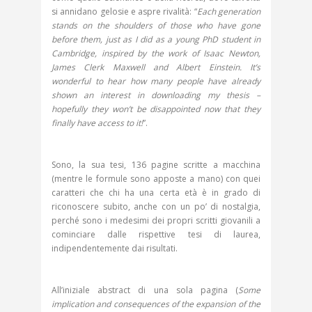
si annidano gelosie e aspre rivalità: “
Each generation
stands on the shoulders of those who have gone
before them, just as I did as a young PhD student in
Cambridge, inspired by the work of Isaac Newton,
James Clerk Maxwell and Albert Einstein. It’s
wonderful to hear how many people have already
shown an interest in downloading my thesis –
hopefully they won’t be disappointed now that they
finally have access to it!
”.
Sono, la sua tesi, 136 pagine scritte a macchina
(mentre le formule sono apposte a mano) con quei
caratteri che chi ha una certa età è in grado di
riconoscere subito, anche con un po’ di nostalgia,
perché sono i medesimi dei propri scritti giovanili a
cominciare dalle rispettive tesi di laurea,
indipendentemente dai risultati.
All’iniziale abstract di una sola pagina (
Some
implication and consequences of the expansion of the