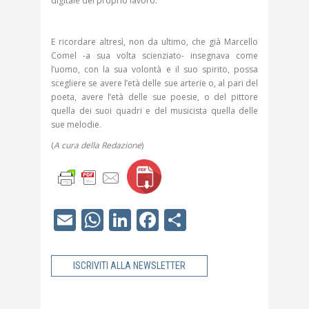
digitale del proprio lavoro.
E ricordare altresì, non da ultimo, che già Marcello
Comel -a sua volta scienziato- insegnava come
l’uomo, con la sua volontà e il suo spirito, possa
scegliere se avere l’età delle sue arterie o, al pari del
poeta, avere l’età delle sue poesie, o del pittore
quella dei suoi quadri e del musicista quella delle
sue melodie.
(
A cura della Redazione
)
Email
WhatsApp
LinkedIn
Facebook
Share
ISCRIVITI ALLA NEWSLETTER