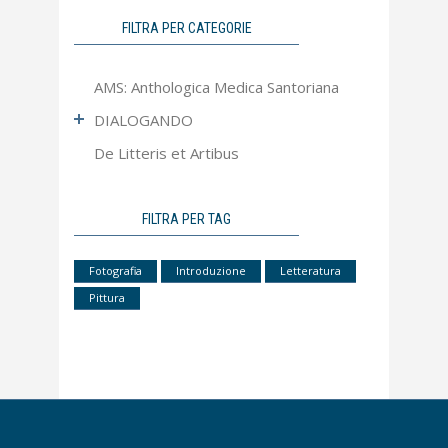
FILTRA PER CATEGORIE
AMS: Anthologica Medica Santoriana
DIALOGANDO
De Litteris et Artibus
Ultimo Numero
Articoli più letti
Apocrifa
FILTRA PER TAG
Approfondimento
Fotografia
Introduzione
Letteratura
Contributi
Pittura
Dal Mondo Sanitario
Editoriale
Interviste
Pillole