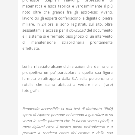
professor Stephen Hawking, professore di
matematica e fisica teorica e verosimilmente il più
noto oltre che grande fra gli astro-fisici viventi,
lavoro cui gli esperti conferiscono la dignità di pietra
miliare. In 24 ore si sono registrati, sul sito, oltre
sessantamila accessi per il
download
del documento
e il sistema si è fermato bisognoso di un intervento
di manutenzione straordinaria prontamente
effettuata.
Lui ha rilasciato alcune dichiarazioni che danno una
prospettiva un po’ particolare a quella sua figura
fermata e rattrappita dalla SLA sulla poltroncina a
rotelle che siamo abituati a vedere nelle (rare)
fotografie.
Rendendo accessibile la mia tesi di dottorato (PhD)
spero di ispirare persone nel mondo a guardare in su
verso le stelle piuttosto che in basso verso i piedi; a
meravigliarsi circa il nostro posto nell’universo e a
provare a rendersi conto del cosmo e della sua