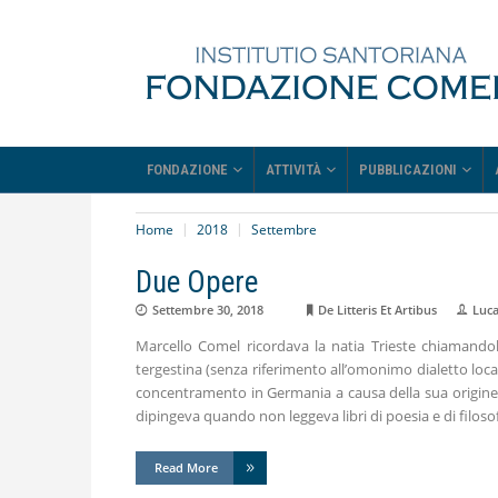
FONDAZIONE
ATTIVITÀ
PUBBLICAZIONI
Home
2018
Settembre
Due Opere
Settembre 30, 2018
De Litteris Et Artibus
Luca
Marcello Comel ricordava la natia Trieste chiamandola
tergestina (senza riferimento all’omonimo dialetto loc
concentramento in Germania a causa della sua origine e
dipingeva quando non leggeva libri di poesia e di filosof
Read More