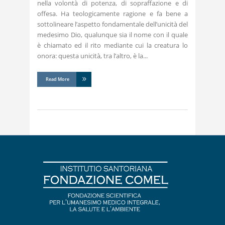
nella volontà di potenza, di sopraffazione e di
offesa. Ha teologicamente ragione e fa bene a
sottolineare l’aspetto fondamentale dell’unicità del
medesimo Dio, qualunque sia il nome con il quale
è chiamato ed il rito mediante cui la creatura lo
onora: questa unicità, tra l’altro, è la
Read More