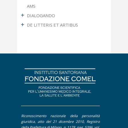
AMS
DIALOGANDO
DE LITTERIS ET ARTIBUS
Ultimo Numero
Articoli più letti
Fotografia
Apocrifa
Letteratura
Approfondimento
Pittura
Contributi
Dal Mondo Sanitario
De Litteris et Artibus
Editoriale
Intervento
Interviste
Riconoscimento nazionale della personalità
Pillole
giuridica, atto del 21 dicembre 2010, Registro
della Prefettura di Milano, n. 1178, pag. 5396, vol.