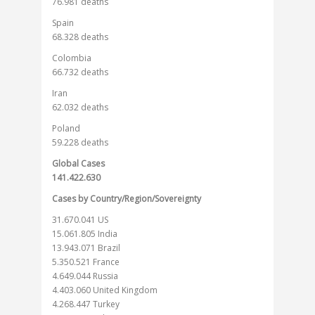
76.981 deaths
Spain
68.328 deaths
Colombia
66.732 deaths
Iran
62.032 deaths
Poland
59.228 deaths
Global Cases
141.422.630
Cases by Country/Region/Sovereignty
31.670.041 US
15.061.805 India
13.943.071 Brazil
5.350.521 France
4.649.044 Russia
4.403.060 United Kingdom
4.268.447 Turkey