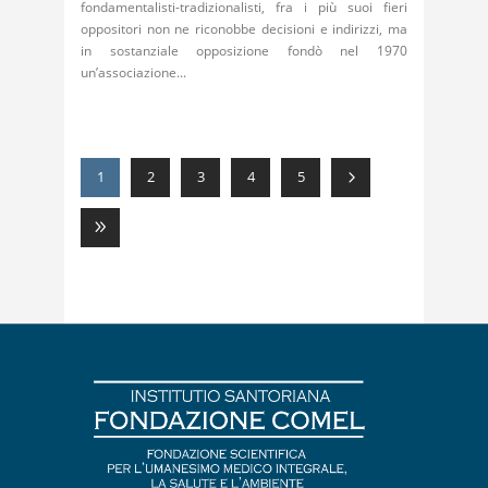
fondamentalisti-tradizionalisti, fra i più suoi fieri
oppositori non ne riconobbe decisioni e indirizzi, ma
in sostanziale opposizione fondò nel 1970
un’associazione
1
2
3
4
5