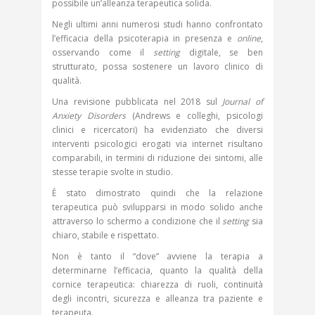
possibile un’alleanza terapeutica solida.
Negli ultimi anni numerosi studi hanno confrontato
l’efficacia della psicoterapia in presenza e
online
,
osservando come il
setting
digitale, se ben
strutturato, possa sostenere un lavoro clinico di
qualità.
Una revisione pubblicata nel 2018 sul
Journal of
Anxiety Disorders
(Andrews e colleghi, psicologi
clinici e ricercatori) ha evidenziato che diversi
interventi psicologici erogati via internet risultano
comparabili, in termini di riduzione dei sintomi, alle
stesse terapie svolte in studio.
È stato dimostrato quindi che la relazione
terapeutica può svilupparsi in modo solido anche
attraverso lo schermo a condizione che il
setting
sia
chiaro, stabile e rispettato.
Non è tanto il “dove” avviene la terapia a
determinarne l’efficacia, quanto la qualità della
cornice terapeutica: chiarezza di ruoli, continuità
degli incontri, sicurezza e alleanza tra paziente e
terapeuta.