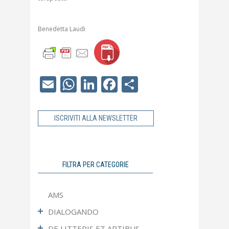
Benedetta Laudi
Email
WhatsApp
LinkedIn
Facebook
Condividi
ISCRIVITI ALLA NEWSLETTER
FILTRA PER CATEGORIE
AMS
DIALOGANDO
DE LITTERIS ET ARTIBUS
Ultimo Numero