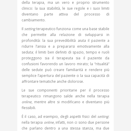
della terapia, ma un vero e proprio strumento
clinico: la sua stabilità, le sue regole e i suoi limiti
diventano parte attiva del processo di
cambiamento.
Il
setting
terapeutico funziona come una base stabile
che permette alla relazione di svilupparsi in
profondità: la sua prevedibilità aiuta il paziente a
ridurre l’ansia e a prepararsi emotivamente alla
seduta; il limiti ben definiti di spazio, tempo e ruoli
proteggono sia il terapeuta sia il paziente da
confusioni favorendo un lavoro mirato; la “ritualità”
delle sedute può creare familiarità e rendere più
semplice l’apertura del paziente o la sua capacità di
affrontare tematiche anche dolorose.
Le sue componenti prioritarie per il processo
terapeutico rimangono salde anche nella terapia
online
, mentre altre si modificano e diventano più
flessibili.
È il caso, ad esempio, degli aspetti fisici del
setting
:
nella terapia
online
, infatti, non ci sono due persone
che parlano dentro a una stessa stanza, ma due