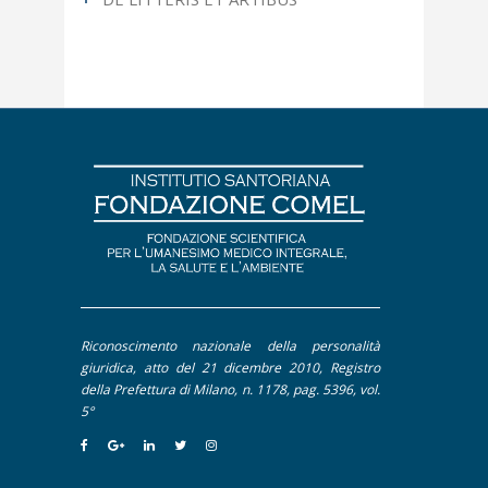
Articoli più letti
Fotografia
Apocrifa
Letteratura
Approfondimento
Pittura
Contributi
Dal Mondo Sanitario
De Litteris et Artibus
Editoriale
Intervento
Interviste
Riconoscimento nazionale della personalità
Pillole
giuridica, atto del 21 dicembre 2010, Registro
della Prefettura di Milano, n. 1178, pag. 5396, vol.
5°