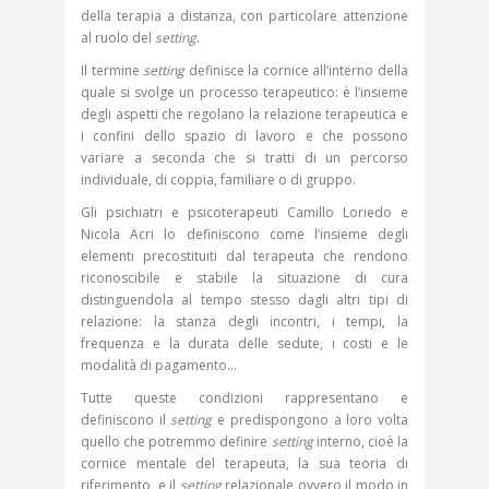
della terapia a distanza, con particolare attenzione
al ruolo del
setting
.
Il termine
setting
definisce la cornice all’interno della
quale si svolge un processo terapeutico: è l’insieme
degli aspetti che regolano la relazione terapeutica e
i confini dello spazio di lavoro e che possono
variare a seconda che si tratti di un percorso
individuale, di coppia, familiare o di gruppo.
Gli psichiatri e psicoterapeuti Camillo Loriedo e
Nicola Acri lo definiscono come l’insieme degli
elementi precostituiti dal terapeuta che rendono
riconoscibile e stabile la situazione di cura
distinguendola al tempo stesso dagli altri tipi di
relazione: la stanza degli incontri, i tempi, la
frequenza e la durata delle sedute, i costi e le
modalità di pagamento…
Tutte queste condizioni rappresentano e
definiscono il
setting
e predispongono a loro volta
quello che potremmo definire
setting
interno, cioè la
cornice mentale del terapeuta, la sua teoria di
riferimento, e il
setting
relazionale ovvero il modo in