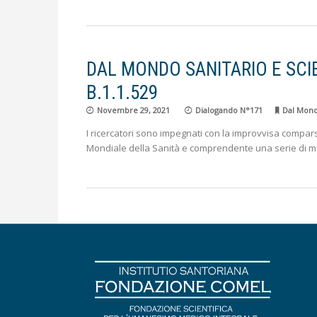
DAL MONDO SANITARIO E SCIEN
B.1.1.529
Novembre 29, 2021
Dialogando N°171
Dal Mondo
I ricercatori sono impegnati con la improvvisa compa
Mondiale della Sanità e comprendente una serie di m