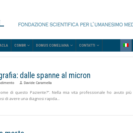
CSMBR
DOMUS COMELIANA
CONTATTI
ACLA
fia: dalle spanne al micron
ndimento
Davide Caramella
dome di questo Paziente?”. Nella mia vita professionale ho avuto più 
osi di avere una diagnosi rapida