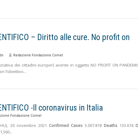
FICO – Diritto alle cure. No profit on
do
Redazione Fondazione Comel
niziativa dei cittadini europei’) avente in oggetto NO PROFIT ON PANDEMI
on l’obiettivo
FICO -Il coronavirus in Italia
zione Fondazione Comel
y (JHU), 29 novembre 2021
Confirmed Cases
5.007.818
Deaths
133.674
D
1,560