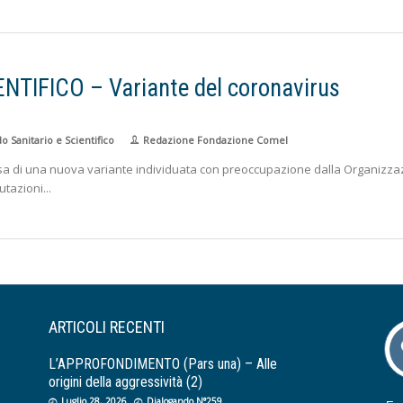
TIFICO – Variante del coronavirus
 Sanitario e Scientifico
Redazione Fondazione Comel
rsa di una nuova variante individuata con preoccupazione dalla Organizza
utazioni
ARTICOLI RECENTI
L’APPROFONDIMENTO (Pars una) – Alle
origini della aggressività (2)
Luglio 28, 2026
Dialogando N°259