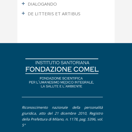
DIALOGANDO
DE LITTERIS ET ARTIBUS
Ultimo Numero
Articoli più letti
Fotografia
Apocrifa
Letteratura
Approfondimento
Pittura
Contributi
Dal Mondo Sanitario
De Litteris et Artibus
Editoriale
Intervento
Interviste
Riconoscimento nazionale della personalità
Pillole
giuridica, atto del 21 dicembre 2010, Registro
della Prefettura di Milano, n. 1178, pag. 5396, vol.
5°