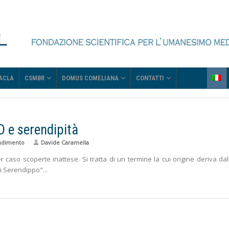
CSMBR
DOMUS COMELIANA
CONTATTI
ACLA
e serendipità
ndimento
Davide Caramella
 caso scoperte inattese. Si tratta di un termine la cui origine deriva dal
 di Serendippo"