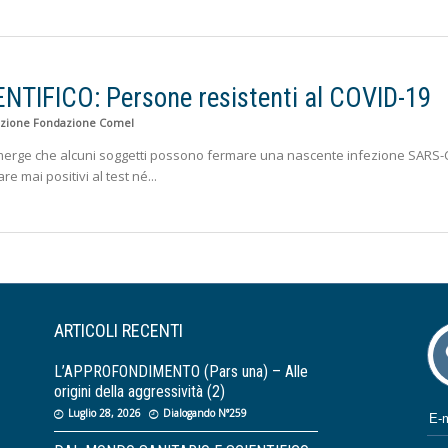
TIFICO: Persone resistenti al COVID-19
zione Fondazione Comel
erge che alcuni soggetti possono fermare una nascente infezione SARS-
e mai positivi al test né
ARTICOLI RECENTI
L’APPROFONDIMENTO (Pars una) – Alle
origini della aggressività (2)
Luglio 28, 2026
Dialogando N°259