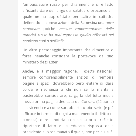
l’ambasciatore russo per chiarimenti e si è fatto
all’istante dare del lungo dal salottiero proconsole il
quale ne ha approfittato per salire in cattedra
definendo la convocazione della Farnesina una
altra
cantonata
poiché
nessun rappresentante delle
autorità russe ha mai espresso giudizi offensivi nei
confronti suoi o dell’Italia.
Un altro personaggio importante che dimentica o
forse neanche considera la portavoce del suo
ministero degli Esteri.
Anche, e a maggior ragione, i
media
nazionali,
sempre comprensibilmente ansiosi di riempire
pagine e spazi, dovrebbero però evitare di dare
corda e risonanza a chi non se lo merita e
basterebbe considerare,
e. g
., la del tutto inutile
mezza prima pagina dedicata dal Corsera (22 aprile)
alla vicenda e a come sarebbe stato più serio (è più
efficace in termini di dignità mantenendo il diritto di
cronaca) dare notizia con un sobrio trafiletto
riportante il fatto e la educata risposta della
presidente allo scalmanato il quale, non per nulla, è