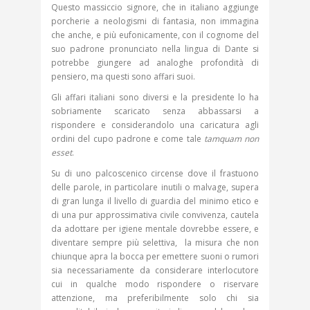
Questo massiccio signore, che in italiano aggiunge
porcherie a neologismi di fantasia, non immagina
che anche, e più eufonicamente, con il cognome del
suo padrone pronunciato nella lingua di Dante si
potrebbe giungere ad analoghe profondità di
pensiero, ma questi sono affari suoi.
Gli affari italiani sono diversi e la presidente lo ha
sobriamente scaricato senza abbassarsi a
rispondere e considerandolo una caricatura agli
ordini del cupo padrone e come tale
tamquam non
esset
.
Su di uno palcoscenico circense dove il frastuono
delle parole, in particolare inutili o malvage, supera
di gran lunga il livello di guardia del minimo etico e
di una pur approssimativa civile convivenza, cautela
da adottare per igiene mentale dovrebbe essere, e
diventare sempre più selettiva, la misura che non
chiunque apra la bocca per emettere suoni o rumori
sia necessariamente da considerare interlocutore
cui in qualche modo rispondere o riservare
attenzione, ma preferibilmente solo chi sia