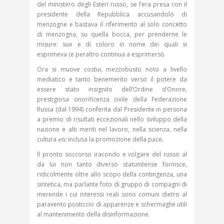
del ministero degli Esteri russo, se l’era presa con il
presidente della Repubblica accusandolo di
menzogne e bastava il riferimento al solo concetto
di menzogna, su quella bocca, per prenderne le
misure: sue e di coloro in nome dei quali si
esprimeva (e peraltro continua a esprimersi).
Ora si muove costui, mezzobusto noto a livello
mediatico e tanto benemerito verso il potere da
essere stato insignito dell’Ordine d’Onore,
prestigiosa onorificenza civile della Federazione
Russa (dal 1994) conferita dal Presidente in persona
a premio di risultati eccezionali nello sviluppo della
nazione e alti meriti nel lavoro, nella scienza, nella
cultura
etc
inclusa la promozione della pace.
Il pronto soccorso iracondo e volgare del russo al
da lui non tanto diverso statunitense fornisce,
ridicolmente oltre allo scopo della contingenza, una
sintetica, ma parlante foto di gruppo di compagni di
merende i cui interessi reali sono comuni dietro al
paravento posticcio di apparenze e schermaglie utili
al mantenimento della disinformazione.