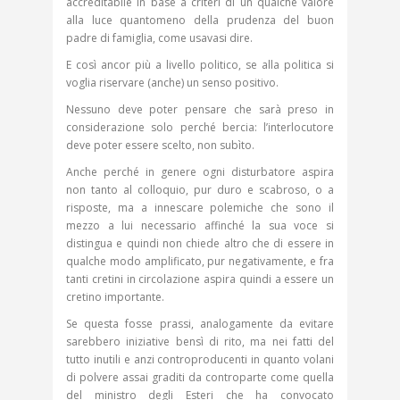
accreditabile in base a criteri di un qualche valore
alla luce quantomeno della prudenza del buon
padre di famiglia, come usavasi dire.
E così ancor più a livello politico, se alla politica si
voglia riservare (anche) un senso positivo.
Nessuno deve poter pensare che sarà preso in
considerazione solo perché bercia: l’interlocutore
deve poter essere scelto, non subìto.
Anche perché in genere ogni disturbatore aspira
non tanto al colloquio, pur duro e scabroso, o a
risposte, ma a innescare polemiche che sono il
mezzo a lui necessario affinché la sua voce si
distingua e quindi non chiede altro che di essere in
qualche modo amplificato, pur negativamente, e fra
tanti cretini in circolazione aspira quindi a essere un
cretino importante.
Se questa fosse prassi, analogamente da evitare
sarebbero iniziative bensì di rito, ma nei fatti del
tutto inutili e anzi controproducenti in quanto volani
di polvere assai graditi da controparte come quella
del ministro degli Esteri che ha convocato