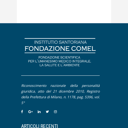
Articoli più letti
Fotografia
Apocrifa
Letteratura
Approfondimento
Pittura
Contributi
Dal Mondo Sanitario
De Litteris et Artibus
Editoriale
Intervento
Interviste
Riconoscimento nazionale della personalità
Pillole
giuridica, atto del 21 dicembre 2010, Registro
della Prefettura di Milano, n. 1178, pag. 5396, vol.
5°
ARTICOLI RECENTI