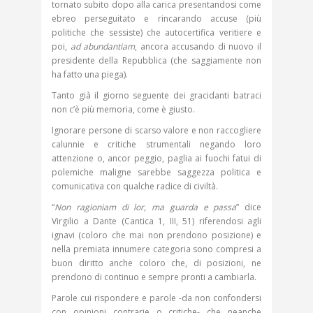
tornato subito dopo alla carica presentandosi come
ebreo perseguitato e rincarando accuse (più
politiche che sessiste) che autocertifica veritiere e
poi,
ad abundantiam
, ancora accusando di nuovo il
presidente della Repubblica (che saggiamente non
ha fatto una piega).
Tanto già il giorno seguente dei gracidanti batraci
non c’è più memoria, come è giusto.
Ignorare persone di scarso valore e non raccogliere
calunnie e critiche strumentali negando loro
attenzione o, ancor peggio, paglia ai fuochi fatui di
polemiche maligne sarebbe saggezza politica e
comunicativa con qualche radice di civiltà.
“
Non ragioniam di lor, ma guarda e passa
” dice
Virgilio a Dante (Cantica 1, III, 51) riferendosi agli
ignavi (coloro che mai non prendono posizione) e
nella premiata innumere categoria sono compresi a
buon diritto anche coloro che, di posizioni, ne
prendono di continuo e sempre pronti a cambiarla.
Parole cui rispondere e parole -da non confondersi
con opinioni contrarie o critiche- che neanche