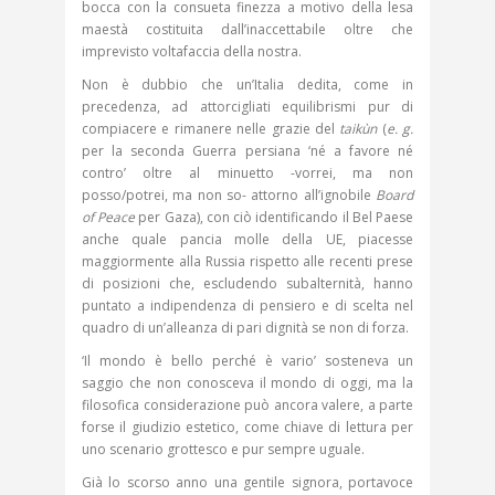
bocca con la consueta finezza a motivo della lesa
maestà costituita dall’inaccettabile oltre che
imprevisto voltafaccia della nostra.
Non è dubbio che un’Italia dedita, come in
precedenza, ad attorcigliati equilibrismi pur di
compiacere e rimanere nelle grazie del
taikùn
(
e. g.
per la seconda Guerra persiana ‘né a favore né
contro’ oltre al minuetto -vorrei, ma non
posso/potrei, ma non so- attorno all’ignobile
Board
of Peace
per Gaza), con ciò identificando il Bel Paese
anche quale pancia molle della UE, piacesse
maggiormente alla Russia rispetto alle recenti prese
di posizioni che, escludendo subalternità, hanno
puntato a indipendenza di pensiero e di scelta nel
quadro di un’alleanza di pari dignità se non di forza.
‘Il mondo è bello perché è vario’ sosteneva un
saggio che non conosceva il mondo di oggi, ma la
filosofica considerazione può ancora valere, a parte
forse il giudizio estetico, come chiave di lettura per
uno scenario grottesco e pur sempre uguale.
Già lo scorso anno una gentile signora, portavoce