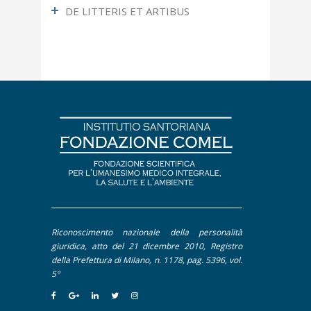
DE LITTERIS ET ARTIBUS
Ultimo Numero
Articoli più letti
Fotografia
Apocrifa
Letteratura
Approfondimento
Pittura
Contributi
Dal Mondo Sanitario
De Litteris et Artibus
Editoriale
Intervento
Interviste
Riconoscimento nazionale della personalità
Pillole
giuridica, atto del 21 dicembre 2010, Registro
della Prefettura di Milano, n. 1178, pag. 5396, vol.
5°