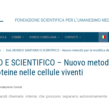
CSMBR
DOMUS COMELIANA
CONTATTI
ACLA
o
DAL MONDO SANITARIO E SCIENTIFICO – Nuovo metodo per la modifica delle 
 E SCIENTIFICO – Nuovo meto
teine nelle cellule viventi
ondazione Comel
acidi chiamate
inteine
, che possono separarsi autonomamente 