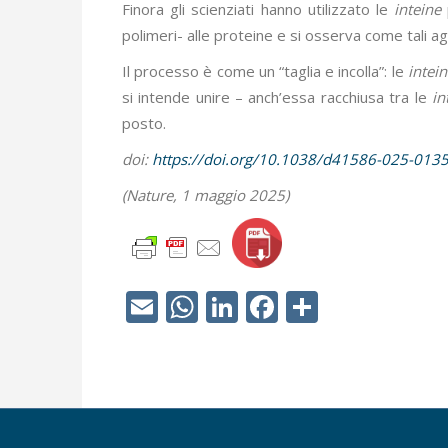
Finora gli scienziati hanno utilizzato le
inteine
polimeri- alle proteine e si osserva come tali ag
Il processo è come un “taglia e incolla”: le
intei
si intende unire – anch’essa racchiusa tra le
in
posto.
doi:
https://doi.org/10.1038/d41586-025-013
(Nature, 1 maggio 2025)
Email
WhatsApp
LinkedIn
Facebook
Condivid