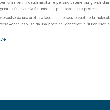
per unire amminoacidi insoliti -e persino catene più grandi chi
giunte influenzino la funzione e la posizione di una proteina.
ne
espulse da una proteina lasciano uno spazio vuoto e la molecol
teine
–viene espulsa da una proteina “donatrice” e si inserisce a
58-8
i