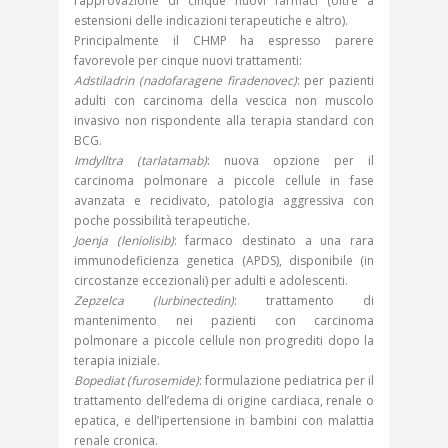
l’approvazione di cinque nuovi farmaci (oltre a
estensioni delle indicazioni terapeutiche e altro).
Principalmente il CHMP ha espresso parere
favorevole per cinque nuovi trattamenti:
Adstiladrin (nadofaragene firadenovec)
: per pazienti
adulti con carcinoma della vescica non muscolo
invasivo non rispondente alla terapia standard con
BCG.
Imdylltra (tarlatamab)
: nuova opzione per il
carcinoma polmonare a piccole cellule in fase
avanzata e recidivato, patologia aggressiva con
poche possibilità terapeutiche.
Joenja (leniolisib)
: farmaco destinato a una rara
immunodeficienza genetica (APDS), disponibile (in
circostanze eccezionali) per adulti e adolescenti.
Zepzelca (lurbinectedin)
: trattamento di
mantenimento nei pazienti con carcinoma
polmonare a piccole cellule non progrediti dopo la
terapia iniziale.
Bopediat (furosemide)
: formulazione pediatrica per il
trattamento dell’edema di origine cardiaca, renale o
epatica, e dell’ipertensione in bambini con malattia
renale cronica.