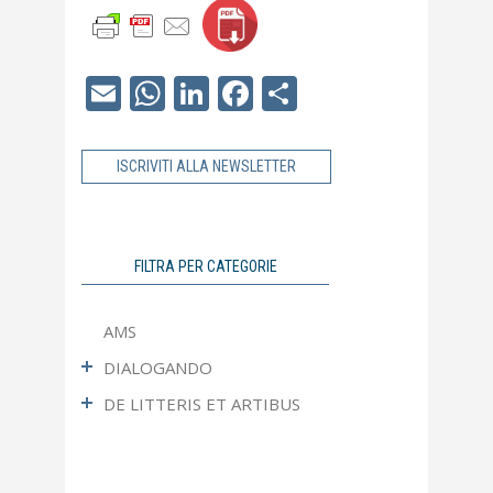
Email
WhatsApp
LinkedIn
Facebook
Condividi
ISCRIVITI ALLA NEWSLETTER
FILTRA PER CATEGORIE
AMS
DIALOGANDO
DE LITTERIS ET ARTIBUS
Ultimo Numero
Articoli più letti
Fotografia
Apocrifa
Letteratura