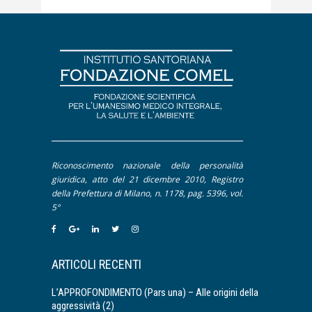
Approfondimento
Pittura
Contributi
Dal Mondo Sanitario
De Litteris et Artibus
Editoriale
Intervento
Interviste
Riconoscimento nazionale della personalità
Pillole
giuridica, atto del 21 dicembre 2010, Registro
della Prefettura di Milano, n. 1178, pag. 5396, vol.
5°
ARTICOLI RECENTI
L’APPROFONDIMENTO (Pars una) – Alle origini della
aggressività (2)