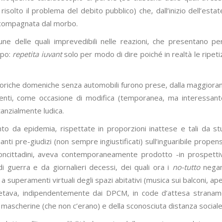
solto il problema del debito pubblico) che, dall’inizio dell’estat
accompagnata dal morbo.
cune delle quali imprevedibili nelle reazioni, che presentano pe
mpo:
repetita iuvant
solo per modo di dire poiché in realtà le ripetiz
 storiche domeniche senza automobili furono prese, dalla maggiora
menti, come occasione di modifica (temporanea, ma interessant
anzialmente ludica.
to da epidemia, rispettate in proporzioni inattese e tali da st
nti pre-giudizi (non sempre ingiustificati) sull’inguaribile propen
oncittadini, aveva contemporaneamente prodotto -in prospetti
di guerra e da giornalieri decessi, dei quali ora i
no-tutto
negan
a superamenti virtuali degli spazi abitativi (musica sui balconi, aper
retava, indipendentemente dai DPCM, in code d’attesa strana
 mascherine (che non c’erano) e della sconosciuta distanza sociale