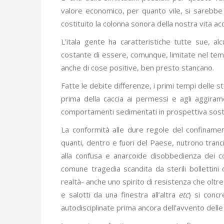
valore economico, per quanto vile, si sarebbe ri
costituito la colonna sonora della nostra vita 
L’itala gente ha caratteristiche tutte sue, al
costante di essere, comunque, limitate nel te
anche di cose positive, ben presto stancano.
Fatte le debite differenze, i primi tempi delle
prima della caccia ai permessi e agli aggira
comportamenti sedimentati in prospettiva sost
La conformità alle dure regole del confinamen
quanti, dentro e fuori del Paese, nutrono trancia
alla confusa e anarcoide disobbedienza dei c
comune tragedia scandita da sterili bollettini 
realtà- anche uno spirito di resistenza che oltre 
e salotti da una finestra all’altra
etc
) si conc
autodisciplinate prima ancora dell’avvento delle