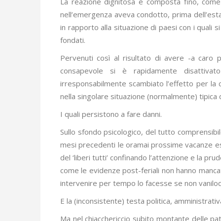
La reazione dignitosa e composta fino, come d
nell’emergenza aveva condotto, prima dell’estat
in rapporto alla situazione di paesi con i qua
fondati.
Pervenuti così al risultato di avere -a caro p
consapevole si è rapidamente disattivato
irresponsabilmente scambiato l’effetto per la 
nella singolare situazione (normalmente) tipica d
I quali persistono a fare danni.
Sullo sfondo psicologico, del tutto comprensibi
mesi precedenti le oramai prossime vacanze est
del ‘liberi tutti’ confinando l’attenzione e la p
come le evidenze post-feriali non hanno manca
intervenire per tempo lo facesse se non vanilo
E la (inconsistente) testa politica, amministrativ
Ma nel chiacchericcio subito montante delle pat