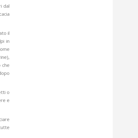
i dal
cacia
to il
pi in
 come
ine),
o che
 dopo
tti o
ere e
ciare
tutte