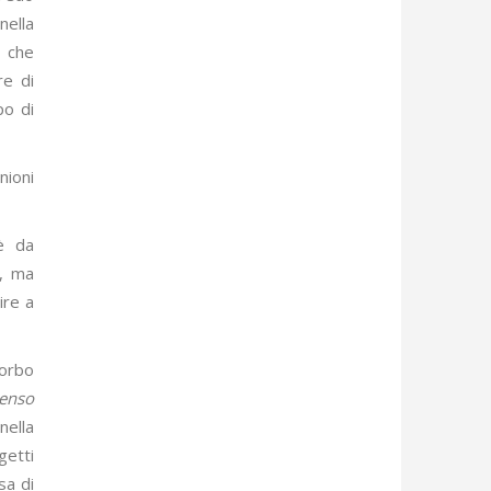
nella
i che
re di
po di
nioni
è da
e, ma
ire a
morbo
enso
nella
getti
sa di