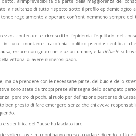
etto, all’imprevedibilità da parte della maggioranza dei conso
e, a risultanze di tutto rispetto sotto il profilo epidemiologico 
li si tende regolarmente a operare confronti nemmeno sempre del 
rezzo- contenuto e circoscritto l’epidemia l’equilibrio del con
 in una montante cacofonia politico-pseudoscientifica ch
causa, errore non ignoto nelle azioni umane, e la
débacle
si trov
ella vittoria: di avere numerosi padri.
le, ma da prendere con le necessarie pinze, del buio e dello
stres
ive sono state da troppi prese all’insegna dello scampato peric
rudenza, peraltro di pochi, al ruolo per definizione perdente di Cass
to ben presto di fare emergere senza che chi aveva responsabili
quendo.
a e scientifica del Paese ha lasciato fare.
rie voliere, ove in troppi hanno preso a parlare dicendo tutto e i