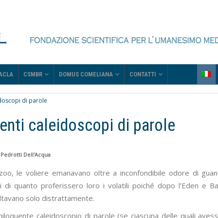
CSMBR
DOMUS COMELIANA
CONTATTI
ACLA
doscopi di parole
nti caleidoscopi di parole
 Pedrotti Dell'Acqua
 zoo, le voliere emanavano oltre a inconfondibile odore di gua
ari di quanto proferissero loro i volatili poiché dopo l’Eden e B
oltavano solo distrattamente.
vaniloquente caleidoscopio di parole (se ciascuna delle quali aves