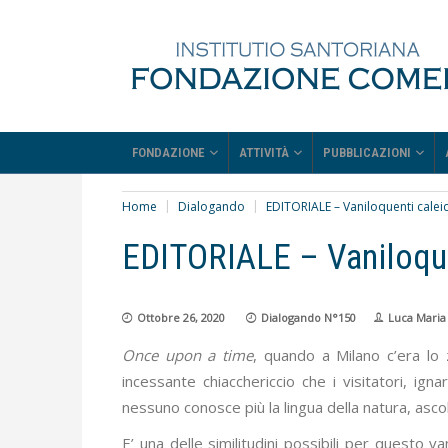
FONDAZIONE
ATTIVITÀ
PUBBLICAZIONI
Home
Dialogando
EDITORIALE – Vaniloquenti calei
EDITORIALE – Vaniloque
Ottobre 26, 2020
Dialogando N°150
Luca Maria
Once upon a time
, quando a Milano c’era lo
incessante chiacchericcio che i visitatori, ign
nessuno conosce più la lingua della natura, asc
E’ una delle similitudini possibili per questo 