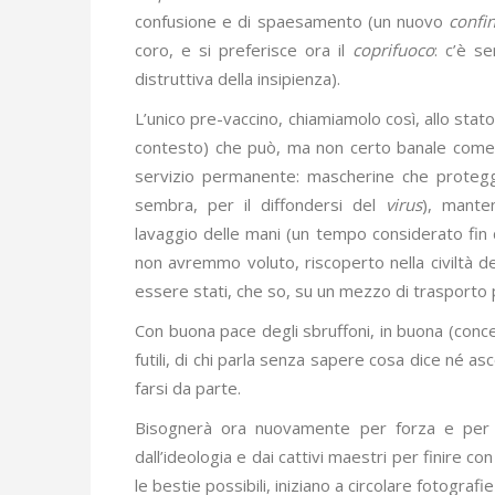
confusione e di spaesamento (un nuovo
confi
coro, e si preferisce ora il
coprifuoco
: c’è s
distruttiva della insipienza).
L’unico pre-vaccino, chiamiamolo così, allo stato
contesto) che può, ma non certo banale come lo
servizio permanente: mascherine che protegg
sembra, per il diffondersi del
virus
), mante
lavaggio delle mani (un tempo considerato fin
non avremmo voluto, riscoperto nella civiltà d
essere stati, che so, su un mezzo di trasporto p
Con buona pace degli sbruffoni, in buona (conces
futili, di chi parla senza sapere cosa dice né as
farsi da parte.
Bisognerà ora nuovamente per forza e per t
dall’ideologia e dai cattivi maestri per finire con 
le bestie possibili, iniziano a circolare fotografie 