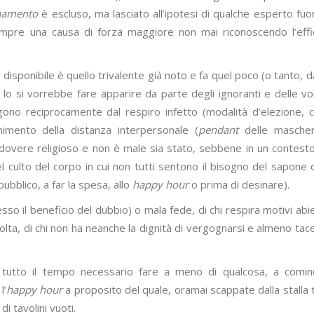
namento
è escluso, ma lasciato all’ipotesi di qualche esperto fuor
empre una causa di forza maggiore non mai riconoscendo l’effi
 disponibile è quello trivalente già noto e fa quel poco (o tanto, da
 si vorrebbe fare apparire da parte degli ignoranti e delle vol
ono reciprocamente dal respiro infetto (modalità d’elezione,
nimento della distanza interpersonale (
pendant
delle mascher
 dovere religioso e non è male sia stato, sebbene in un contest
el culto del corpo in cui non tutti sentono il bisogno del sapone
ubblico, a far la spesa, allo
happy hour
o prima di desinare).
so il beneficio del dubbio) o mala fede, di chi respira motivi abie
colta, di chi non ha neanche la dignità di vergognarsi e almeno tac
utto il tempo necessario fare a meno di qualcosa, a comin
l’
happy hour
a proposito del quale, oramai scappate dalla stalla 
di tavolini vuoti.