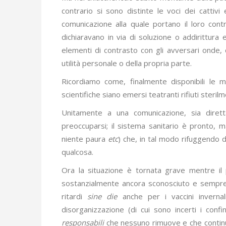
contrario si sono distinte le voci dei catti
comunicazione alla quale portano il loro contr
dichiaravano in via di soluzione o addirittura e
elementi di contrasto con gli avversari onde, 
utilità personale o della propria parte.
Ricordiamo come, finalmente disponibili le m
scientifiche siano emersi teatranti rifiuti ster
Unitamente a una comunicazione, sia diret
preoccuparsi; il sistema sanitario è pronto, m
niente paura
etc
) che, in tal modo rifuggendo da
qualcosa.
Ora la situazione è tornata grave mentre i
sostanzialmente ancora sconosciuto e sempre p
ritardi
sine die
anche per i vaccini inverna
disorganizzazione (di cui sono incerti i confi
responsabili
che nessuno rimuove e che contin