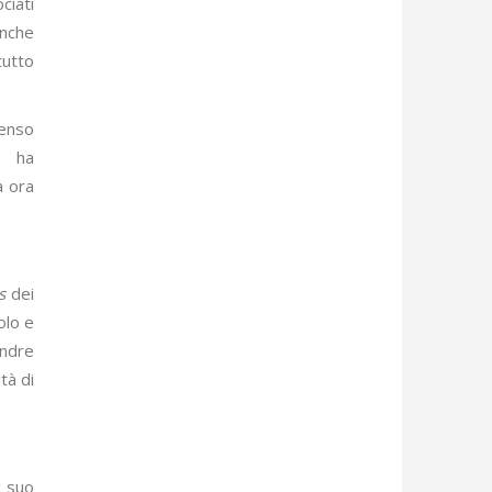
ciati
anche
tutto
senso
e ha
a ora
s
dei
olo e
andre
tà di
l suo