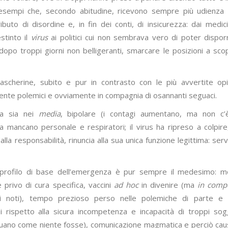
vi esempi che, secondo abitudine, ricevono sempre più udienza 
ibuto di disordine e, in fin dei conti, di insicurezza: dai medic
stinto il
virus
ai politici cui non sembrava vero di poter dispor
dopo troppi giorni non belligeranti, smarcare le posizioni a sco
ascherine, subito e pur in contrasto con le più avvertite opi
ilmente polemici e ovviamente in compagnia di osannanti seguaci.
ta sia nei
media
, bipolare (i contagi aumentano, ma non c’
a mancano personale e respiratori; il virus ha ripreso a colpir
lla responsabilità, rinuncia alla sua unica funzione legittima: serv
l profilo di base dell’emergenza è pur sempre il medesimo: 
rivo di cura specifica, vaccini
ad hoc
in divenire (ma
in comp
li noti), tempo prezioso perso nelle polemiche di parte e 
ni rispetto alla sicura incompetenza e incapacità di troppi sog
uano come niente fosse), comunicazione magmatica e perciò cau